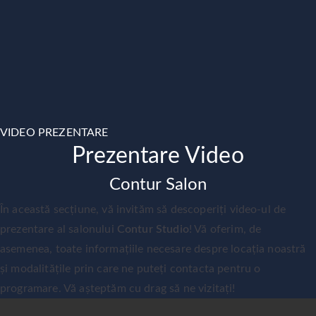
VIDEO PREZENTARE
Prezentare Video
Contur Salon
În această secțiune, vă invităm să descoperiți video-ul de
prezentare al salonului
Contur Studio
! Vă oferim, de
asemenea, toate informațiile necesare despre locația noastră
și modalitățile prin care ne puteți contacta pentru o
programare. Vă așteptăm cu drag să ne vizitați!