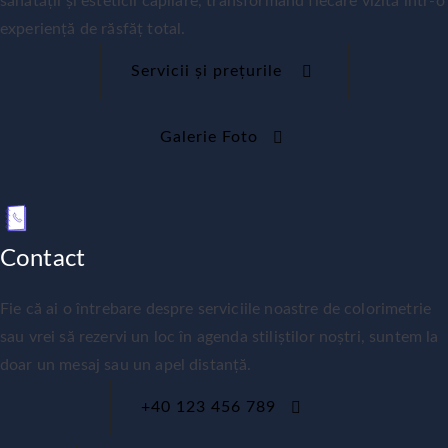
sănătății și esteticii capilare, transformând fiecare vizită într-o
experiență de răsfăț total.
Servicii și prețurile
Galerie Foto
Contact
Fie că ai o întrebare despre serviciile noastre de colorimetrie
sau vrei să rezervi un loc în agenda stiliștilor noștri, suntem la
doar un mesaj sau un apel distanță.
+40 123 456 789