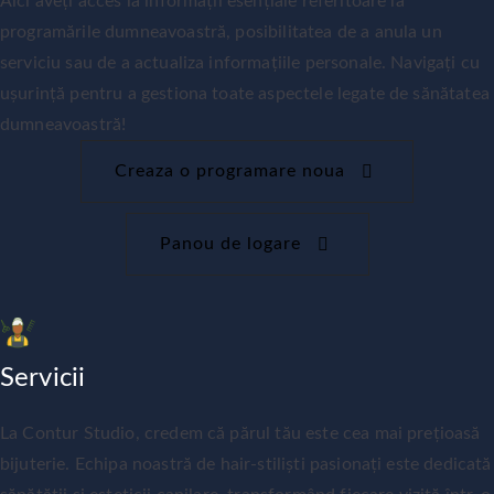
Aici aveți acces la informații esențiale referitoare la
programările dumneavoastră, posibilitatea de a anula un
serviciu sau de a actualiza informațiile personale. Navigați cu
ușurință pentru a gestiona toate aspectele legate de sănătatea
dumneavoastră!
Creaza o programare noua
Panou de logare
Servicii
La Contur Studio, credem că părul tău este cea mai prețioasă
bijuterie. Echipa noastră de hair-stiliști pasionați este dedicată