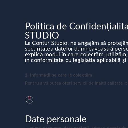
Politica de Confidențial
STUDIO
La Contur Studio, ne angajăm să protejăm
securitatea datelor dumneavoastră person
explică modul în care colectăm, utilizăm
în conformitate cu legislația aplicabilă ș
1. Informații pe care le colectăm
Pentru a vă putea oferi servicii de înaltă calitate, c
Date personale