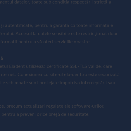
entul datelor, toate sub condiția respectării strictă a
i autentificate, pentru a garanta că toate informațiile
ferului. Accesul la datele sensibile este restricționat doar
formații pentru a vă oferi serviciile noastre.
că
etul Eladent utilizează certificate SSL/TLS valide, care
internet. Conexiunea cu site-ul ela-dent.ro este securizată
le schimbate sunt protejate împotriva interceptării sau
e, precum actualizări regulate ale software-urilor,
, pentru a preveni orice breșă de securitate.