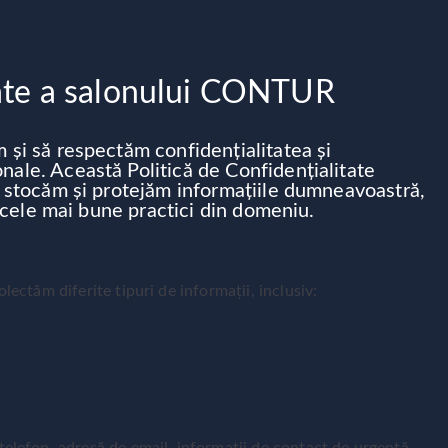
itate a salonului CONTUR
 și să respectăm confidențialitatea și
ale. Această Politică de Confidențialitate
, stocăm și protejăm informațiile dumneavoastră,
i cele mai bune practici din domeniu.
olectăm diferite tipuri de informații, inclusiv: