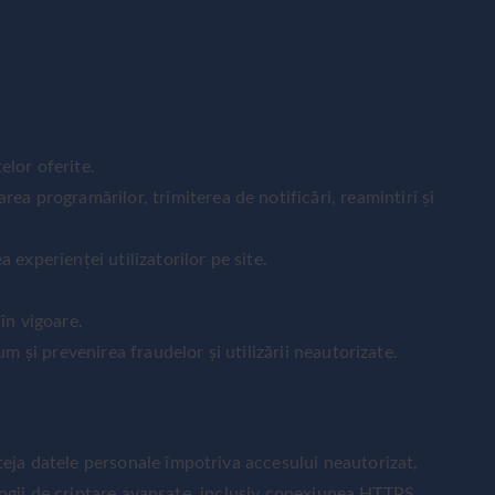
elor oferite.
 programărilor, trimiterea de notificări, reamintiri și
 experienței utilizatorilor pe site.
 în vigoare.
cum și prevenirea fraudelor și utilizării neautorizate.
eja datele personale împotriva accesului neautorizat,
nologii de criptare avansate, inclusiv conexiunea HTTPS