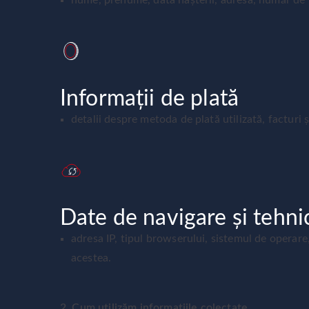
nume, prenume, data nașterii, adresa, număr de t
Informații de plată
detalii despre metoda de plată utilizată, facturi și
Date de navigare și tehni
adresa IP, tipul browserului, sistemul de operare,
acestea.
2. Cum utilizăm informațiile colectate