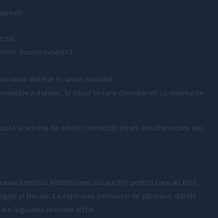
epturi:
 noi.
datelor dumneavoastră.
lucrarea datelor în orice moment.
otecție a datelor, în cazul în care considerați că drepturile
tacta la adresa de email: contact@refreh-solutions.com sau
esară pentru îndeplinirea scopurilor pentru care au fost
egale și fiscale. La expirarea perioadei de păstrare, datele
are legislația prevede altfel.