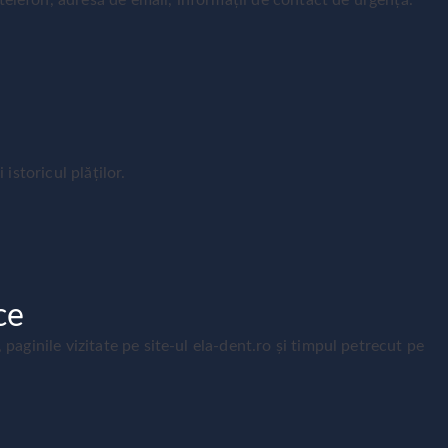
elefon, adresă de email, informații de contact de urgență.
 istoricul plăților.
ce
 paginile vizitate pe site-ul ela-dent.ro și timpul petrecut pe