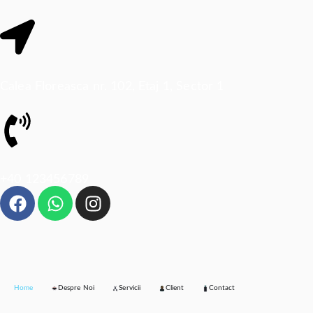
Calea Floreasca nr. 102, Etaj 1, Sector 1
+40 123456789
Home
Despre Noi
Servicii
Client
Contact