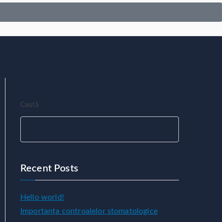
Caută
Caut
ă
Recent Posts
Hello world!
Importanța controalelor stomatologice