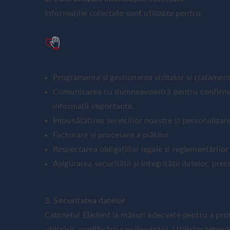
Informațiile colectate sunt utilizate pentru:
Programarea și gestionarea vizitelor și tratament
Comunicarea cu dumneavoastră pentru confirmarea
informații importante.
Îmbunătățirea serviciilor noastre și personalizarea
Facturare și procesare a plăților.
Respectarea obligațiilor legale și reglementărilor
Asigurarea securității și integrității datelor, pre
3. Securitatea datelor
Cabinetul Eladent ia măsuri adecvate pentru a prot
utilizării, modificării sau divulgării. Utilizăm teh