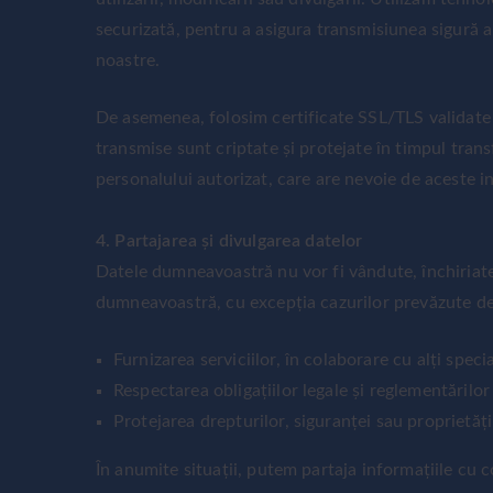
securizată, pentru a asigura transmisiunea sigură a
noastre.
De asemenea, folosim certificate SSL/TLS validate ș
transmise sunt criptate și protejate în timpul trans
personalului autorizat, care are nevoie de aceste in
4. Partajarea și divulgarea datelor
Datele dumneavoastră nu vor fi vândute, închiriate
dumneavoastră, cu excepția cazurilor prevăzute de
Furnizarea serviciilor, în colaborare cu alți specia
Respectarea obligațiilor legale și reglementărilor 
Protejarea drepturilor, siguranței sau proprietății
În anumite situații, putem partaja informațiile cu c