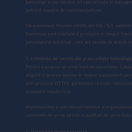
tehnologice sau service-uri specializate în managem
politicii noastre de confidențialitate.
De asemenea, folosim certificate SSL/TLS validate ș
transmise sunt criptate și protejate în timpul trans
personalului autorizat, care are nevoie de aceste in
5. Utilizarea de certificate și securitate tehnologi
Pentru a asigura un nivel înalt de securitate, Cabin
asigură criptarea datelor în timpul transmiterii pe 
prin protocol HTTPS, garantând că toate informații
accesului neautorizat.
Implementăm și alte măsuri tehnice și organizatoric
controale de acces stricte și audituri de securitate
6. Drepturile dumneavoastră