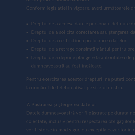
Conform legislației în vigoare, aveți următoarele dr
Dreptul de a accesa datele personale deținute de
Dreptul de a solicita corectarea sau ștergerea 
Dreptul de a restricționa prelucrarea datelor.
Dreptul de a retrage consimțământul pentru pre
Dreptul de a depune plângere la autoritatea de pr
dumneavoastră au fost încălcate.
Pentru exercitarea acestor drepturi, ne puteți con
la numărul de telefon afișat pe site-ul nostru.
7. Păstrarea și ștergerea datelor
Datele dumneavoastră vor fi păstrate pe durata nec
colectate, inclusiv pentru respectarea obligațiilor l
vor fi șterse în mod sigur, cu excepția cazurilor în c